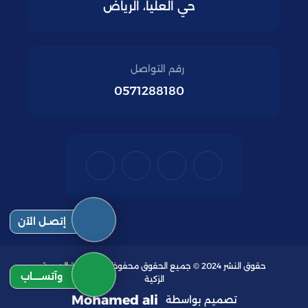
حي العليا، الرياض
رقم التواصل
0571288180
إتصـل الآن
حقوق النشر 2024 © جميع الحقوق محفوظة لمؤسسة الحيوية
وآتســــاب
الزكية
Mohamed ali
تصميم بواسطة