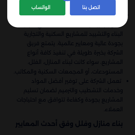
اتصل بنا
الواتساب
تقدم شركة مقاولون الخليج، التي تعد أفضل
مقاول بالرياض، خدمات متكاملة في مجال
البناء والتشييد للمشاريع السكنية والتجارية
بجودة عالية ومعايير عالمية. يتمتع فريق
الشركة بخبرة طويلة في تنفيذ كافة أنواع
المشاريع، سواء كانت لبناء المنازل، الفلل،
المستودعات، أو المجمعات السكنية والمكاتب.
تعمل الشركة على توفير أفضل المواد
وخدمات التشطيب والترميم لضمان تسليم
المشاريع بجودة وكفاءة تتوافق مع احتياجات
العملاء.
بناء منازل وفلل وفق أحدث المعايير