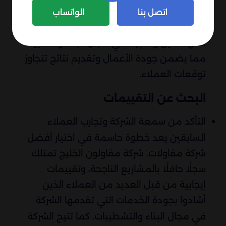
كانت فلل، قصور، أو مباني سكنية وتجارية.
اتصل بنا
الواتساب
الشركة توفر فريق عمل متخصص يضم أفضل
المهندسين والخبراء في مجال البناء والتشييد،
مما يضمن جودة الأعمال وتقديم نتائج تتجاوز
توقعات العملاء.
البحث عن التقييمات
التأكد من سمعة الشركة وتجارب العملاء
السابقين يعد خطوة حاسمة في اختيار أفضل
شركة مقاولات. شركة مقاولون الخليج تمتلك
سجلًا حافلًا بالمشاريع الناجحة، وتقييمات
إيجابية من قبل العديد من العملاء الذين
أشادوا بجودة الخدمات التي تقدمها الشركة
في مجال البناء والتشطيبات. كما تتيح الشركة