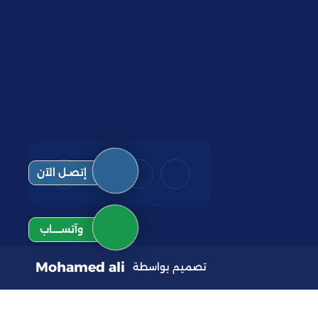
إتصـل الآن
وآتســــاب
Mohamed ali
تصميم بواسطة