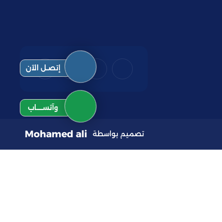
إتصـل الآن
وآتســــاب
Mohamed ali
تصميم بواسطة